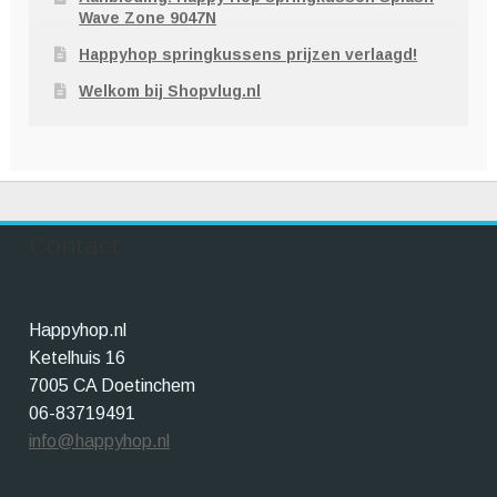
Wave Zone 9047N
Happyhop springkussens prijzen verlaagd!
Welkom bij Shopvlug.nl
Contact
Happyhop.nl
Ketelhuis 16
7005 CA Doetinchem
06-83719491
info@happyhop.nl