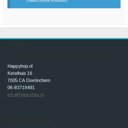
zoekcriteria voldoen.
Winkelwagen
Contact
Happyhop.nl
Ketelhuis 16
7005 CA Doetinchem
06-83719491
info@happyhop.nl
Klantenservice