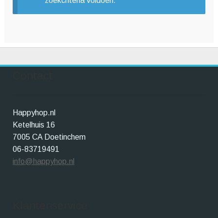
zoekcriteria voldoen.
Winkelwagen
Contact
Happyhop.nl
Ketelhuis 16
7005 CA Doetinchem
06-83719491
info@happyhop.nl
Klantenservice