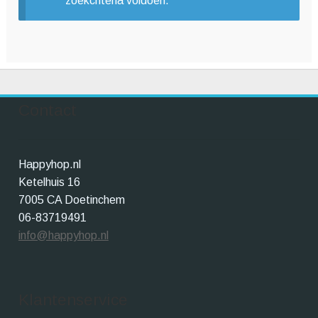
zoekcriteria voldoen.
Winkelwagen
Contact
Happyhop.nl
Ketelhuis 16
7005 CA Doetinchem
06-83719491
info@happyhop.nl
Klantenservice