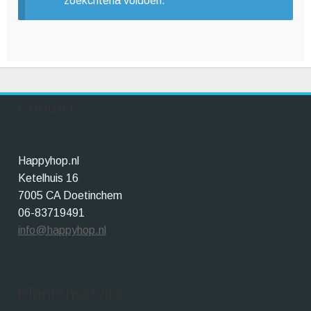
zoekcriteria voldoen.
Winkelwagen
Contact
Happyhop.nl
Ketelhuis 16
7005 CA Doetinchem
06-83719491
info@happyhop.nl
Klantenservice