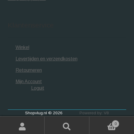
Klantenservice
Winkel
Levertijden en verzendkosten
Retourneren
Mijn Account
Loguit
Shopvlug.nl © 2026
Powered by: V8
0
Zoeken
Zoeken