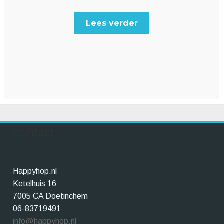
Lees verder
Contact
Happyhop.nl
Ketelhuis 16
7005 CA Doetinchem
06-83719491
info@happyhop.nl