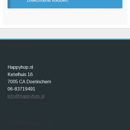
zoekcriteria voldoen.
Winkelwagen
Contact
Happyhop.nl
Ketelhuis 16
7005 CA Doetinchem
06-83719491
info@happyhop.nl
Klantenservice