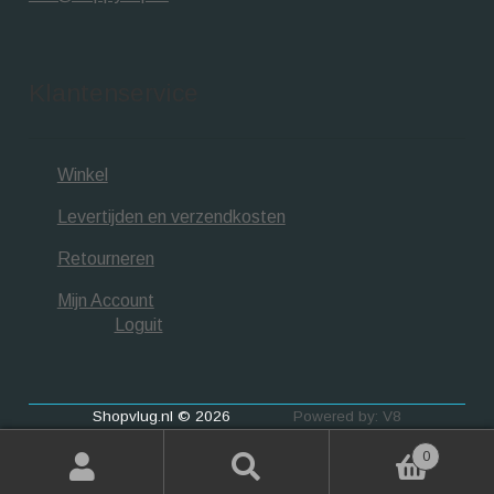
Klantenservice
Winkel
Levertijden en verzendkosten
Retourneren
Mijn Account
Loguit
Shopvlug.nl © 2026
Powered by: V8
0
Zoeken
Zoeken