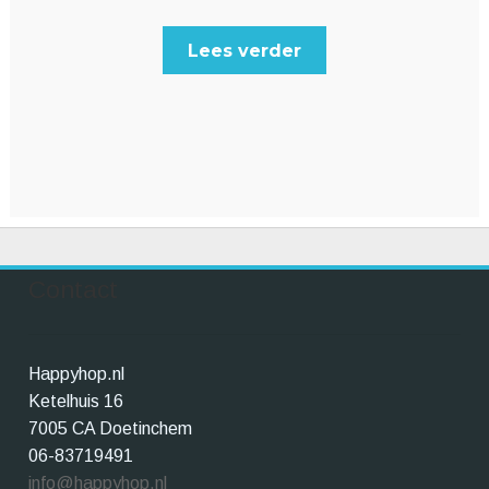
Lees verder
Contact
Happyhop.nl
Ketelhuis 16
7005 CA Doetinchem
06-83719491
info@happyhop.nl