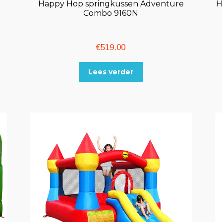
Happy Hop springkussen Adventure
H
Combo 9160N
€
519.00
Lees verder