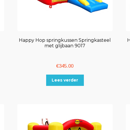
Happy Hop springkussen Springkasteel
H
met glijbaan 9017
€
345.00
Lees verder