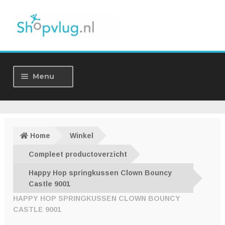
Ga
Ga
door
naar
naar
de
navigatie
inhoud
Menu
Home
Winkel
Home
Winkel
Over ons
Compleet productoverzicht
Happy Hop springkussen Clown Bouncy
Nieuws
Castle 9001
HAPPY HOP SPRINGKUSSEN CLOWN BOUNCY
Contact
CASTLE 9001