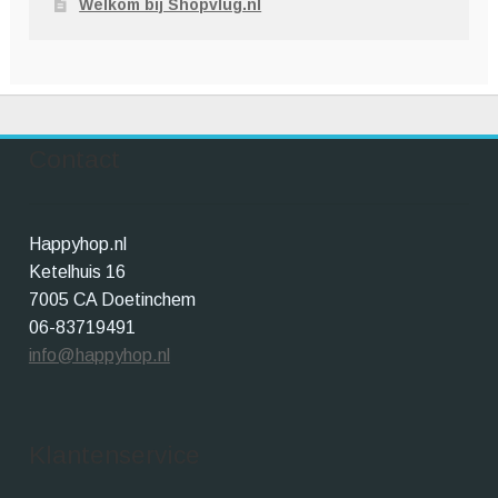
Welkom bij Shopvlug.nl
Contact
Happyhop.nl
Ketelhuis 16
7005 CA Doetinchem
06-83719491
info@happyhop.nl
Klantenservice