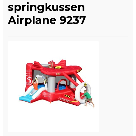
springkussen
Winkelwagen
Airplane 9237