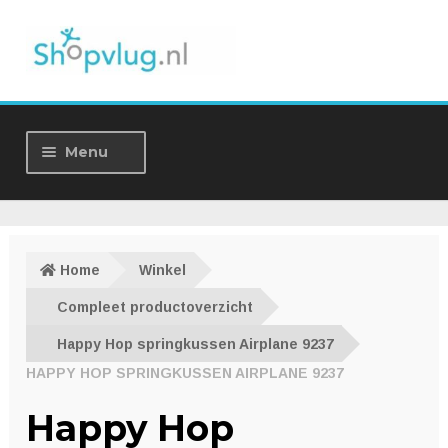
Ga
Ga
door
naar
naar
de
navigatie
inhoud
Menu
Home
Winkel
Home
Winkel
Over ons
Compleet productoverzicht
Happy Hop springkussen Airplane 9237
Nieuws
HAPPY HOP SPRINGKUSSEN AIRPLANE 9237
Contact
Happy Hop