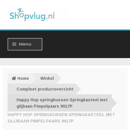
Ga
Ga
door
naar
naar
de
navigatie
inhoud
Menu
Home
Winkel
Home
Winkel
Over ons
Compleet productoverzicht
Happy Hop springkussen Springkasteel met
Nieuws
glijbaan Pimpelpaars 9017P
HAPPY HOP SPRINGKUSSEN SPRINGKASTEEL MET
Contact
GLIJBAAN PIMPELPAARS 9017P