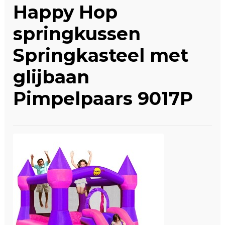
Happy Hop
Winkelwagen
springkussen
Springkasteel met
glijbaan
Pimpelpaars 9017P