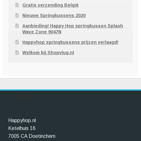
Gratis verzending België
Nieuwe Springkussens 2020
Aanbieding! Happy Hop springkussen Splash
Wave Zone 9047N
Happyhop springkussens prijzen verlaagd!
Welkom bij Shopvlug.nl
Contact
Happyhop.nl
Ketelhuis 16
7005 CA Doetinchem