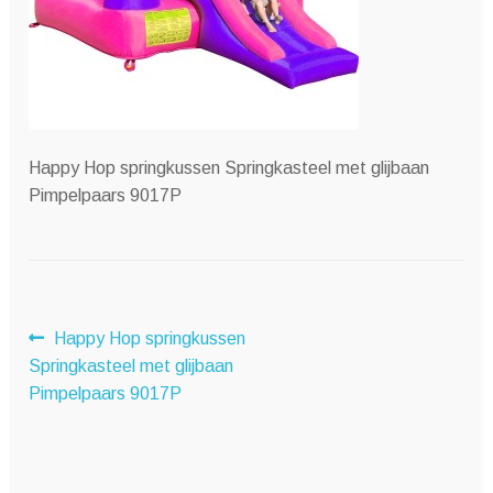
Happy Hop springkussen Springkasteel met glijbaan
Pimpelpaars 9017P
Bericht
Vorig
Happy Hop springkussen
bericht:
Springkasteel met glijbaan
navigatie
Pimpelpaars 9017P