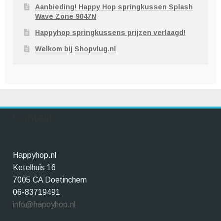
Aanbieding! Happy Hop springkussen Splash
Wave Zone 9047N
Happyhop springkussens prijzen verlaagd!
Welkom bij Shopvlug.nl
Contact
Happyhop.nl
Ketelhuis 16
7005 CA Doetinchem
06-83719491
info@happyhop.nl