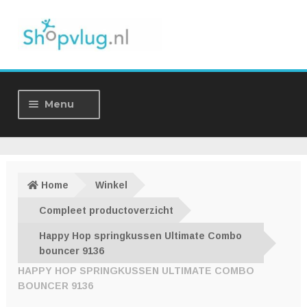
Ga
Ga
door
naar
naar
de
navigatie
inhoud
Menu
Home
Winkel
Home
Winkel
Over ons
Compleet productoverzicht
Happy Hop springkussen Ultimate Combo
Nieuws
bouncer 9136
HAPPY HOP SPRINGKUSSEN ULTIMATE COMBO
Contact
BOUNCER 9136