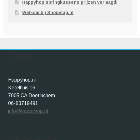
Happyhop springkussens prijzen verlaagd!
Welkom bij Shopvlug.nl
Contact
Happyhop.nl
Ketelhuis 16
7005 CA Doetinchem
06-83719491
info@happyhop.nl
Klantenservice