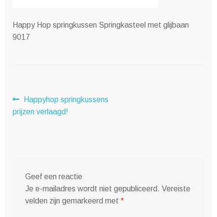
Happy Hop springkussen Springkasteel met glijbaan
9017
Bericht
Vorig
Happyhop springkussens
bericht:
prijzen verlaagd!
navigatie
Geef een reactie
Je e-mailadres wordt niet gepubliceerd.
Vereiste
velden zijn gemarkeerd met
*