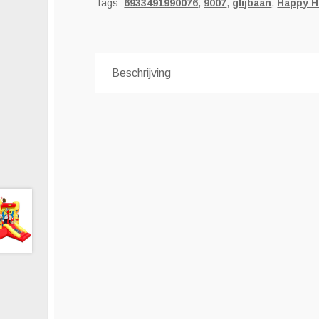
Tags:
6933491990076
,
9007
,
glijbaan
,
Happy 
Beschrijving