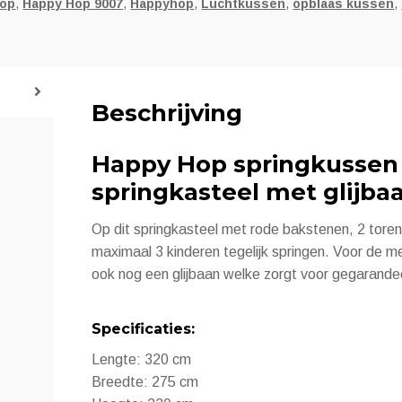
Hop
,
Happy Hop 9007
,
Happyhop
,
Luchtkussen
,
opblaas kussen
,
Beschrijving
Happy Hop springkussen
springkasteel met glijba
Op dit springkasteel met rode bakstenen, 2 tore
maximaal 3 kinderen tegelijk springen. Voor de me
ook nog een glijbaan welke zorgt voor gegarandee
Specificaties:
Lengte: 320 cm
Breedte: 275 cm