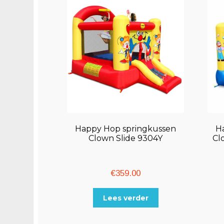
Happy Hop springkussen
H
Clown Slide 9304Y
Cl
€
359.00
Lees verder