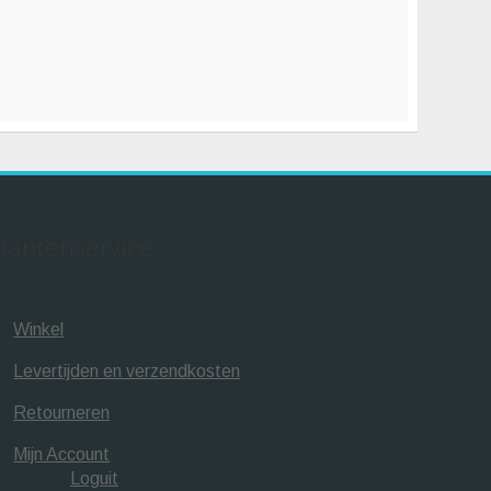
lantenservice
Winkel
Levertijden en verzendkosten
Retourneren
Mijn Account
Loguit