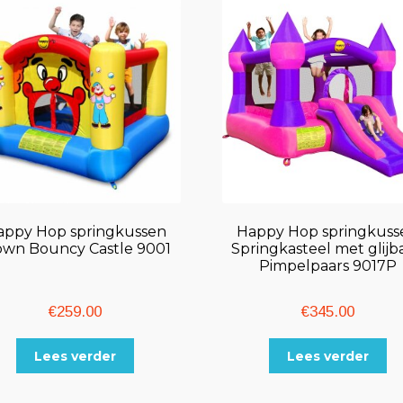
appy Hop springkussen
Happy Hop springkuss
own Bouncy Castle 9001
Springkasteel met glijb
Pimpelpaars 9017P
€
259.00
€
345.00
Lees verder
Lees verder