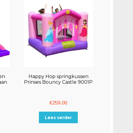
en
Happy Hop springkussen
aan
Prinses Bouncy Castle 9001P
€
259.00
Lees verder