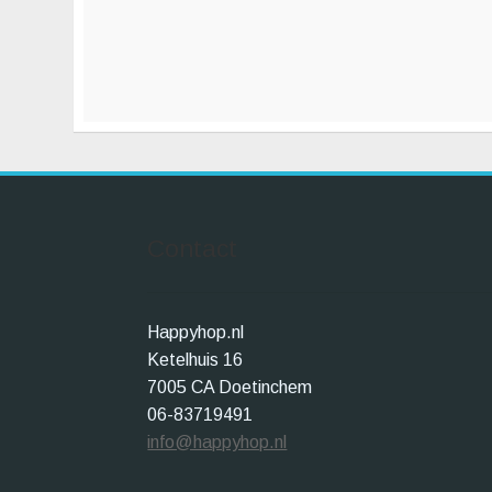
Contact
Happyhop.nl
Ketelhuis 16
7005 CA Doetinchem
06-83719491
info@happyhop.nl