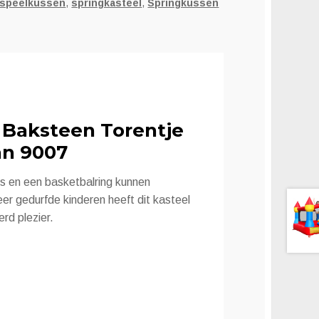
speelkussen
,
springkasteel
,
Springkussen
 Baksteen Torentje
an 9007
ns en een basketbalring kunnen
er gedurfde kinderen heeft dit kasteel
rd plezier.