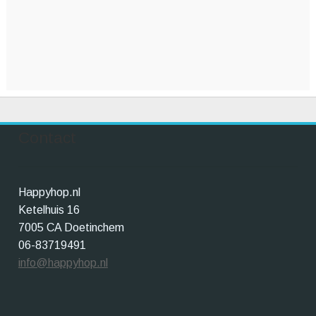
Contact
Happyhop.nl
Ketelhuis 16
7005 CA Doetinchem
06-83719491
info@happyhop.nl