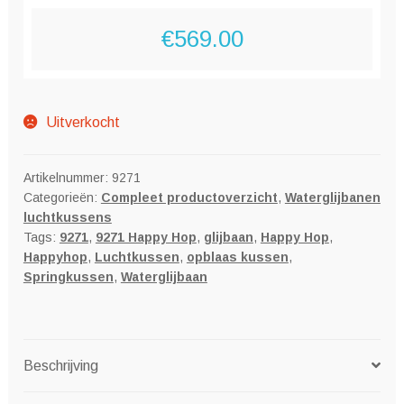
€
569.00
Uitverkocht
Artikelnummer:
9271
Categorieën:
Compleet productoverzicht
,
Waterglijbanen
luchtkussens
Tags:
9271
,
9271 Happy Hop
,
glijbaan
,
Happy Hop
,
Happyhop
,
Luchtkussen
,
opblaas kussen
,
Springkussen
,
Waterglijbaan
Beschrijving