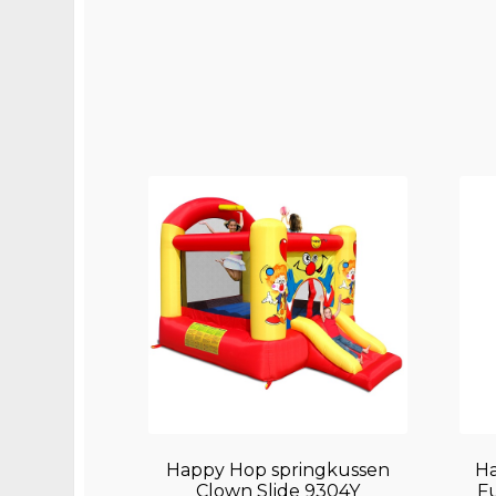
Happy Hop springkussen
Ha
Clown Slide 9304Y
F