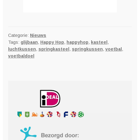
Categorie:
Nieuws
Tags:
glijbaan
,
Happy Hop
,
happyhop
,
kasteel
,
luchtkussen
,
springkasteel
,
springkussen
,
voetbal
,
voetbaldoel