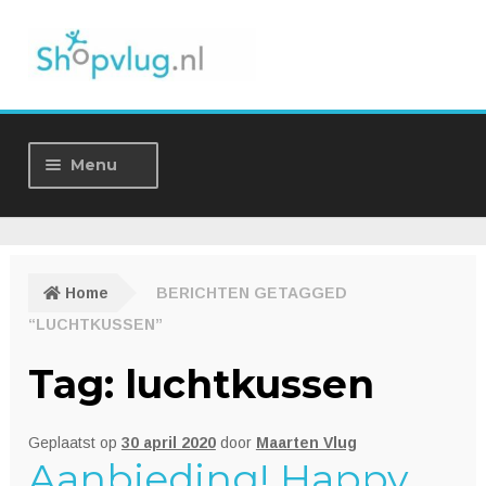
Ga
Ga
door
naar
naar
de
navigatie
inhoud
Menu
Home
Winkel
Home
BERICHTEN GETAGGED
“LUCHTKUSSEN”
Over ons
Tag:
luchtkussen
Nieuws
Geplaatst op
30 april 2020
door
Maarten Vlug
Contact
Aanbieding! Happy