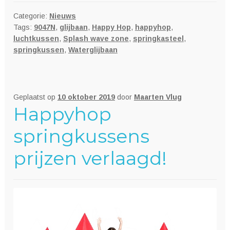
Categorie:
Nieuws
Tags:
9047N
,
glijbaan
,
Happy Hop
,
happyhop
,
luchtkussen
,
Splash wave zone
,
springkasteel
,
springkussen
,
Waterglijbaan
Geplaatst op
10 oktober 2019
door
Maarten Vlug
Happyhop
springkussens
prijzen verlaagd!