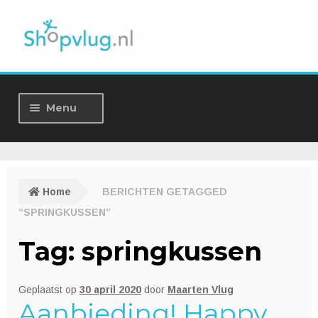
Ga
Ga
door
naar
naar
de
navigatie
inhoud
Menu
Home
Winkel
Home
BERICHTEN GETAGGED
“SPRINGKUSSEN”
Over ons
Tag:
springkussen
Nieuws
Geplaatst op
30 april 2020
door
Maarten Vlug
Contact
Aanbieding! Happy