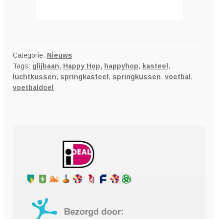
Categorie:
Nieuws
Tags:
glijbaan
,
Happy Hop
,
happyhop
,
kasteel
,
luchtkussen
,
springkasteel
,
springkussen
,
voetbal
,
voetbaldoel