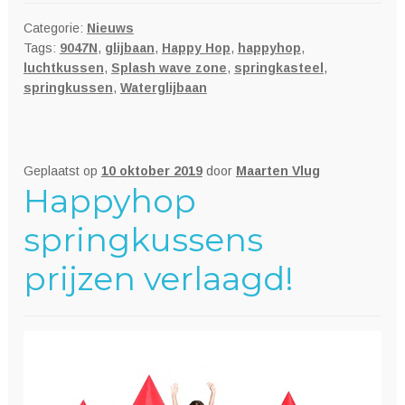
Categorie:
Nieuws
Tags:
9047N
,
glijbaan
,
Happy Hop
,
happyhop
,
luchtkussen
,
Splash wave zone
,
springkasteel
,
springkussen
,
Waterglijbaan
Geplaatst op
10 oktober 2019
door
Maarten Vlug
Happyhop
springkussens
prijzen verlaagd!